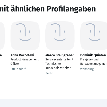
mit ähnlichen Profilangaben
ja
Anna Roccotelli
Marco Steingräber
Dominik Quinten
Product Management
Servicecenterleiter /
Freigabe- und
Officer
Technischer
Releasemanagemen
Kundendienstleiter
Pfullendorf
Wolfsburg
Berlin