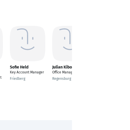
Sofie Held
Julian Kibowski
Mario Rein
Key Account Manager
Office Manager
Vertrieb und
t
Sachbearbeitung
Friedberg
Regensburg
Saarwellingen