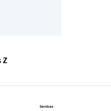
s Z
Services