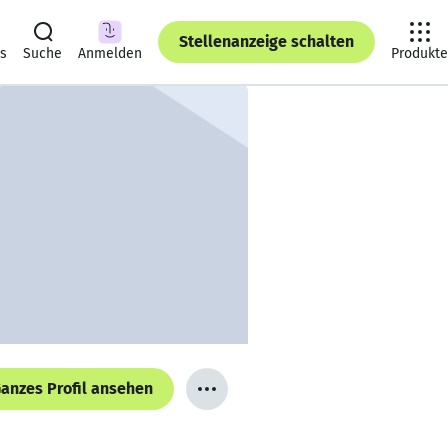
Stellenanzeige schalten
ts
Suche
Anmelden
Produkte
anzes Profil ansehen