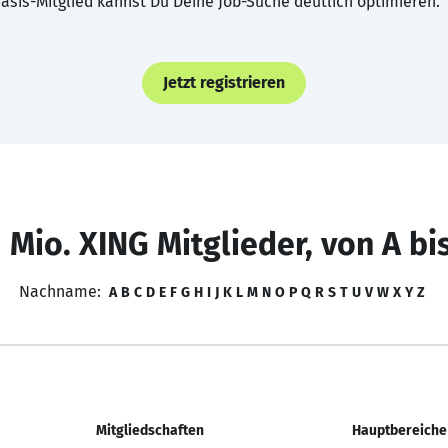
asis-Mitglied kannst Du Deine Job-Suche deutlich optimieren.
Jetzt registrieren
 Mio. XING Mitglieder, von A bi
Nachname:
A
B
C
D
E
F
G
H
I
J
K
L
M
N
O
P
Q
R
S
T
U
V
W
X
Y
Z
Mitgliedschaften
Hauptbereiche