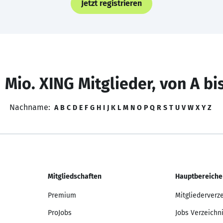
Jetzt registrieren
 Mio. XING Mitglieder, von A bi
Nachname:
A
B
C
D
E
F
G
H
I
J
K
L
M
N
O
P
Q
R
S
T
U
V
W
X
Y
Z
Mitgliedschaften
Hauptbereiche
Premium
Mitgliederverz
ProJobs
Jobs Verzeichn