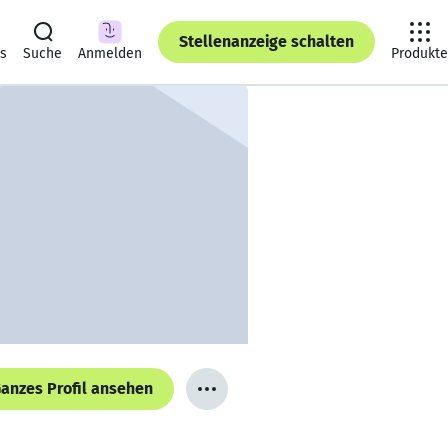
Stellenanzeige schalten
ts
Suche
Anmelden
Produkte
anzes Profil ansehen