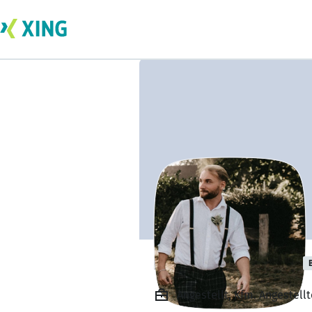
Phil Grospietsch
Angestellt, Kfm. Angestell