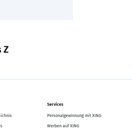
s Z
Services
eichnis
Personalgewinnung mit XING
is
Werben auf XING