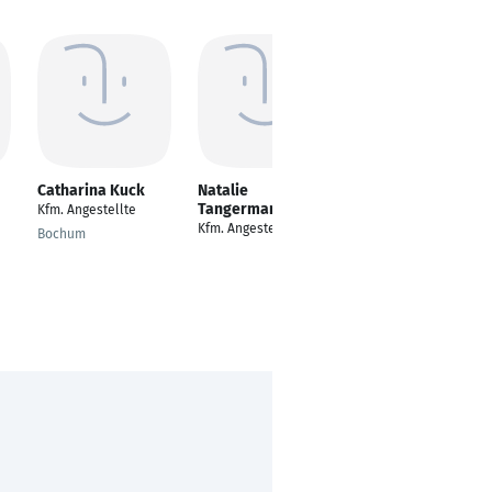
Catharina Kuck
Natalie
Lars Pandel
Tangermann
Kfm. Angestellte
Kaufmännischer
Kfm. Angestellte
Angestellter
Bochum
Hamburg