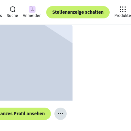
Stellenanzeige schalten
ts
Suche
Anmelden
Produkte
anzes Profil ansehen