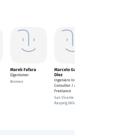
Marek Fafara
Marcelo Garcia
Willi Piepkorn
Diez
Eigentümer
---
Ingeniero Industrial -
Bremen
Bremen
Consultor / Auditor
Freelance
San Vicente del
Raspeig (Alicante)