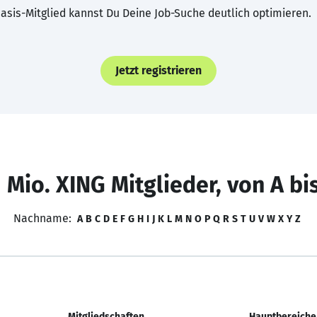
asis-Mitglied kannst Du Deine Job-Suche deutlich optimieren.
Jetzt registrieren
 Mio. XING Mitglieder, von A bi
Nachname:
A
B
C
D
E
F
G
H
I
J
K
L
M
N
O
P
Q
R
S
T
U
V
W
X
Y
Z
Mitgliedschaften
Hauptbereiche