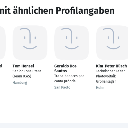
mit ähnlichen Profilangaben
el
Tom Hensel
Geraldo Dos
Kim-Peter Rüsch
Santos
Senior Consultant
Technischer Leiter
Trabalhadores por
(Team ICAS)
Photovoltaik
conta própria.
Großanlagen
Hamburg
San Paolo
Hohn