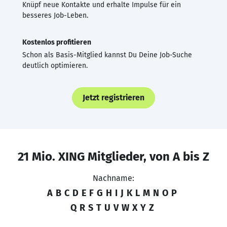
Knüpf neue Kontakte und erhalte Impulse für ein
besseres Job-Leben.
Kostenlos profitieren
Schon als Basis-Mitglied kannst Du Deine Job-Suche
deutlich optimieren.
Jetzt registrieren
21 Mio. XING Mitglieder, von A bis Z
Nachname:
A
B
C
D
E
F
G
H
I
J
K
L
M
N
O
P
Q
R
S
T
U
V
W
X
Y
Z