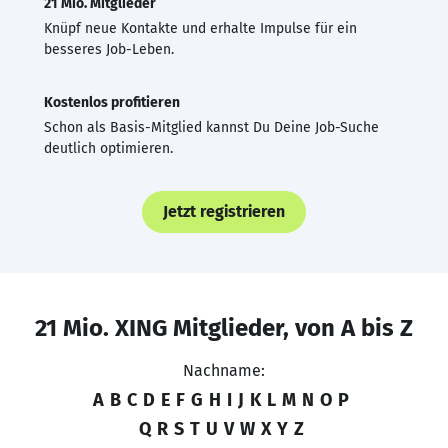
21 Mio. Mitglieder
Knüpf neue Kontakte und erhalte Impulse für ein
besseres Job-Leben.
Kostenlos profitieren
Schon als Basis-Mitglied kannst Du Deine Job-Suche
deutlich optimieren.
Jetzt registrieren
21 Mio. XING Mitglieder, von A bis Z
Nachname:
A
B
C
D
E
F
G
H
I
J
K
L
M
N
O
P
Q
R
S
T
U
V
W
X
Y
Z