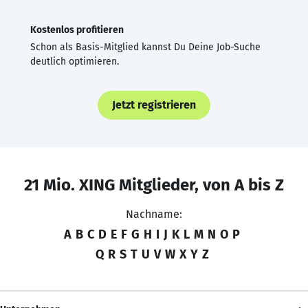
Kostenlos profitieren
Schon als Basis-Mitglied kannst Du Deine Job-Suche
deutlich optimieren.
Jetzt registrieren
21 Mio. XING Mitglieder, von A bis Z
Nachname:
A
B
C
D
E
F
G
H
I
J
K
L
M
N
O
P
Q
R
S
T
U
V
W
X
Y
Z