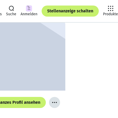
Stellenanzeige schalten
ts
Suche
Anmelden
Produkte
anzes Profil ansehen