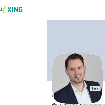
Philipp Baro
Basis
ist offen für Projekte. 🔎