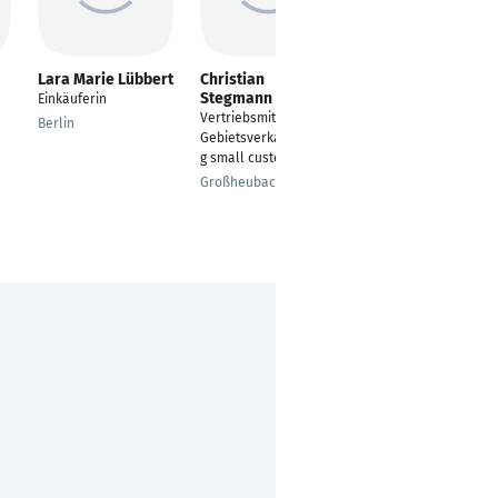
Lara Marie Lübbert
Christian
Marcel Gutschmidt
Stegmann
Einkäuferin
Key Account Manager
Vertriebsmitarbeiter +
Berlin
Wuppertal
Gebietsverkaufsleitun
g small customer
Großheubach