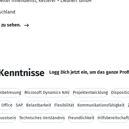
beiter Innendienst, Ketterer + Liebherr GmbH
schland
e zu sehen.
Kenntnisse
Logg Dich jetzt ein, um das ganze Prof
nbetreuung
Microsoft Dynamics NAV
Projektentwicklung
Dispositi
 Office
SAP
Belastbarkeit
Flexibilität
Kommunikationsfähigkeit
usstsein
Technisches Verständnis
Freundlichkeit
Hilfsbereitschaft