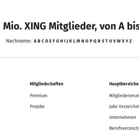
 Mio. XING Mitglieder, von A bi
Nachname:
A
B
C
D
E
F
G
H
I
J
K
L
M
N
O
P
Q
R
S
T
U
V
W
X
Y
Z
Mitgliedschaften
Hauptbereiche
Premium
Mitgliederverz
ProJobs
Jobs Verzeichn
Unternehmen
Berufsverzeich