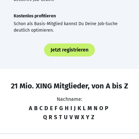
Kostenlos profitieren
Schon als Basis-Mitglied kannst Du Deine Job-Suche
deutlich optimieren.
Jetzt registrieren
21 Mio. XING Mitglieder, von A bis Z
Nachname:
A
B
C
D
E
F
G
H
I
J
K
L
M
N
O
P
Q
R
S
T
U
V
W
X
Y
Z