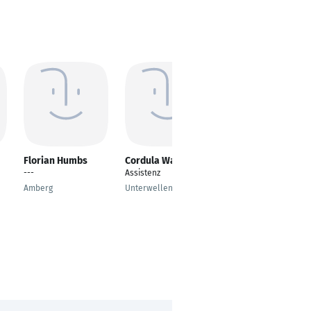
Florian Humbs
Cordula Walter
Tibor Kumm
---
Assistenz
Senior
Projektingenieur
Amberg
Unterwellenborn
Berlin