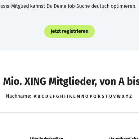
asis-Mitglied kannst Du Deine Job-Suche deutlich optimieren.
Jetzt registrieren
 Mio. XING Mitglieder, von A bi
Nachname:
A
B
C
D
E
F
G
H
I
J
K
L
M
N
O
P
Q
R
S
T
U
V
W
X
Y
Z