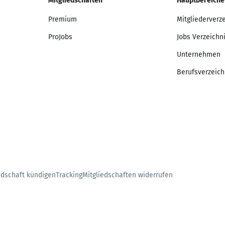
Mitgliedschaften
Hauptbereiche
Premium
Mitgliederverz
ProJobs
Jobs Verzeichn
Unternehmen
Berufsverzeich
edschaft kündigen
Tracking
Mitgliedschaften widerrufen