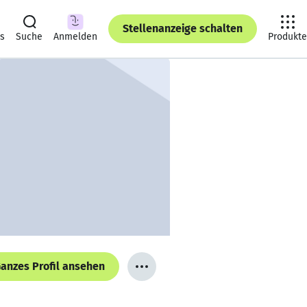
Stellenanzeige schalten
ts
Suche
Anmelden
Produkte
anzes Profil ansehen