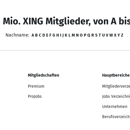
 Mio. XING Mitglieder, von A bi
Nachname:
A
B
C
D
E
F
G
H
I
J
K
L
M
N
O
P
Q
R
S
T
U
V
W
X
Y
Z
Mitgliedschaften
Hauptbereiche
Premium
Mitgliederverz
ProJobs
Jobs Verzeichn
Unternehmen
Berufsverzeich