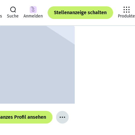
Stellenanzeige schalten
ts
Suche
Anmelden
Produkte
anzes Profil ansehen