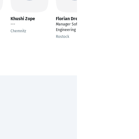
Khushi Zope
Florian Drews
Damoon Arabali
---
Manager Software
Information
Engineering Frontend
technology
Chemnitz
Rostock
Schriesheim