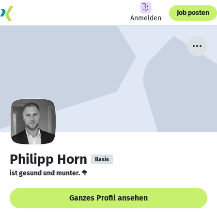
Job posten
Anmelden
Philipp Horn
Basis
ist gesund und munter. 🥦
Ganzes Profil ansehen