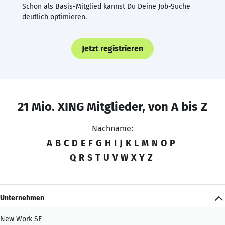
Schon als Basis-Mitglied kannst Du Deine Job-Suche
deutlich optimieren.
Jetzt registrieren
21 Mio. XING Mitglieder, von A bis Z
Nachname:
A
B
C
D
E
F
G
H
I
J
K
L
M
N
O
P
Q
R
S
T
U
V
W
X
Y
Z
Unternehmen
New Work SE