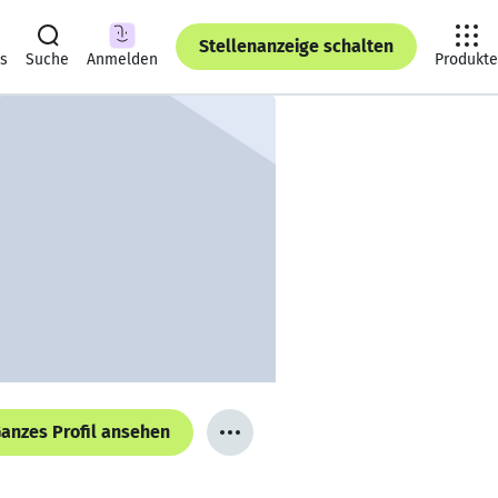
Stellenanzeige schalten
ts
Suche
Anmelden
Produkte
anzes Profil ansehen