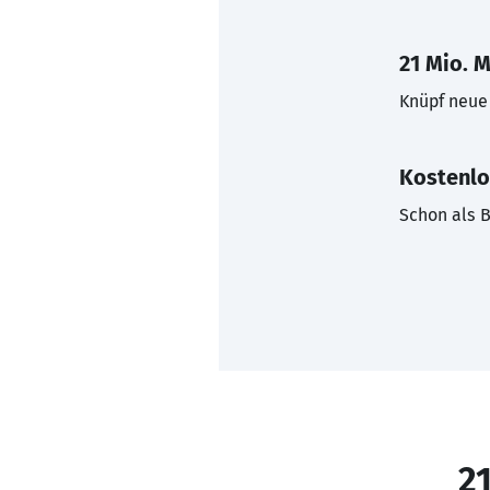
21 Mio. M
Knüpf neue 
Kostenlo
Schon als B
21