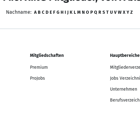
Nachname:
A
B
C
D
E
F
G
H
I
J
K
L
M
N
O
P
Q
R
S
T
U
V
W
X
Y
Z
Mitgliedschaften
Hauptbereiche
Premium
Mitgliederverz
ProJobs
Jobs Verzeichn
Unternehmen
Berufsverzeich