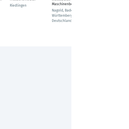
Maschinenbediener
Riedlingen
Aachen
Nagold, Baden-
Württemberg,
Deutschland