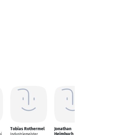
Tobias Rothermel
Jonathan
Mehmet iskender
Heimbuch
i
Industriemeister
Facility Manager