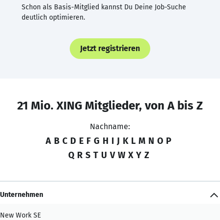
Schon als Basis-Mitglied kannst Du Deine Job-Suche
deutlich optimieren.
Jetzt registrieren
21 Mio. XING Mitglieder, von A bis Z
Nachname:
A
B
C
D
E
F
G
H
I
J
K
L
M
N
O
P
Q
R
S
T
U
V
W
X
Y
Z
Unternehmen
New Work SE