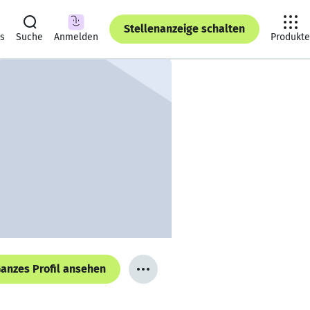
Stellenanzeige schalten
ts
Suche
Anmelden
Produkte
anzes Profil ansehen