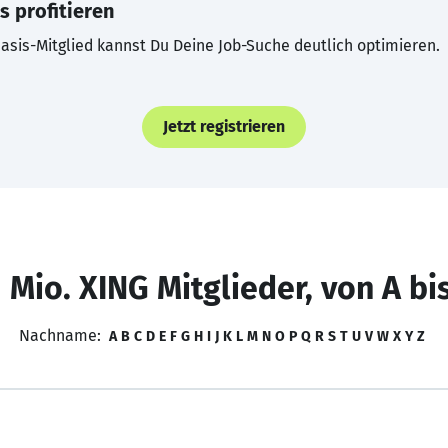
s profitieren
asis-Mitglied kannst Du Deine Job-Suche deutlich optimieren.
Jetzt registrieren
 Mio. XING Mitglieder, von A bi
Nachname:
A
B
C
D
E
F
G
H
I
J
K
L
M
N
O
P
Q
R
S
T
U
V
W
X
Y
Z