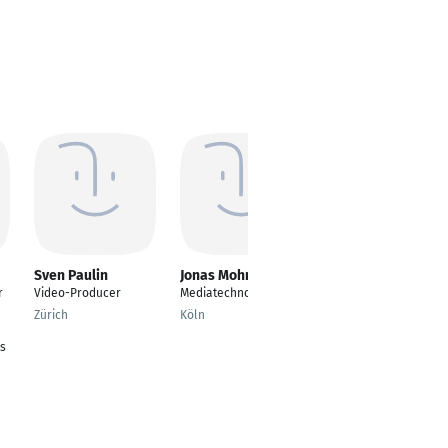
Sven Paulin
Jonas Mohr
Sven Gritzka
r
Video-Producer
Mediatechnology
Video und 3d
producer
Zürich
Köln
Detmold
ts