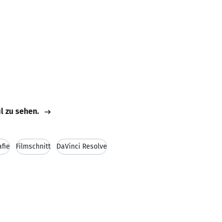
il zu sehen.
afie
Filmschnitt
DaVinci Resolve