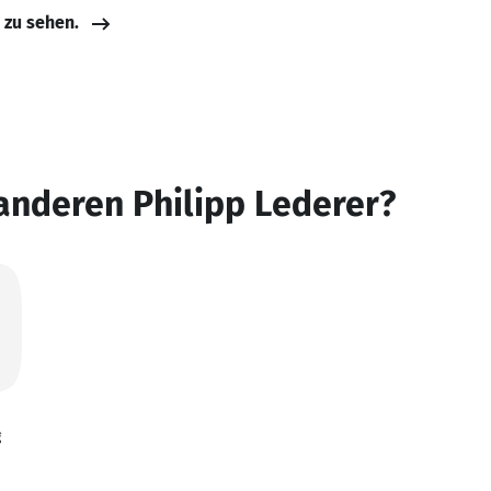
e zu sehen.
anderen Philipp Lederer?
g