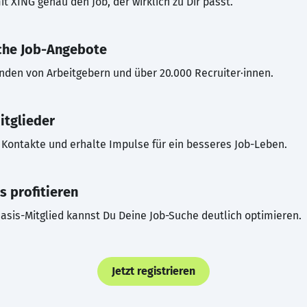
t XING genau den Job, der wirklich zu Dir passt.
che Job-Angebote
inden von Arbeitgebern und über 20.000 Recruiter·innen.
itglieder
Kontakte und erhalte Impulse für ein besseres Job-Leben.
s profitieren
asis-Mitglied kannst Du Deine Job-Suche deutlich optimieren.
Jetzt registrieren