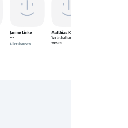
Janine Linke
Matthias Kemper
Annika Sauer
---
Wirtschaftsingenieur
---
wesen
Allershausen
Neukirchen