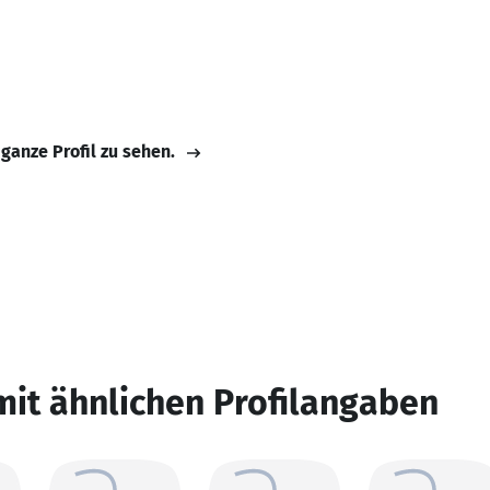
 ganze Profil zu sehen.
mit ähnlichen Profilangaben