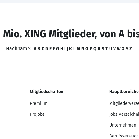
 Mio. XING Mitglieder, von A bi
Nachname:
A
B
C
D
E
F
G
H
I
J
K
L
M
N
O
P
Q
R
S
T
U
V
W
X
Y
Z
Mitgliedschaften
Hauptbereiche
Premium
Mitgliederverz
ProJobs
Jobs Verzeichn
Unternehmen
Berufsverzeich