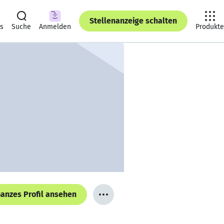
Stellenanzeige schalten
ts
Suche
Anmelden
Produkte
anzes Profil ansehen