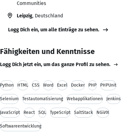
Communities
Leipzig
, Deutschland
Logg Dich ein, um alle Einträge zu sehen.
Fähigkeiten und Kenntnisse
Logg Dich jetzt ein, um das ganze Profil zu sehen.
Python
HTML
CSS
Word
Excel
Docker
PHP
PHPUnit
Selenium
Testautomatisierung
Webapplikationen
Jenkins
JavaScript
React
SQL
TypeScript
SaltStack
NGiИX
Softwareentwicklung