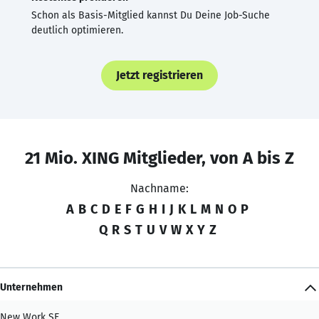
Schon als Basis-Mitglied kannst Du Deine Job-Suche
deutlich optimieren.
Jetzt registrieren
21 Mio. XING Mitglieder, von A bis Z
Nachname:
A
B
C
D
E
F
G
H
I
J
K
L
M
N
O
P
Q
R
S
T
U
V
W
X
Y
Z
Unternehmen
New Work SE