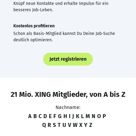
Knüpf neue Kontakte und erhalte Impulse für ein
besseres Job-Leben.
Kostenlos profitieren
Schon als Basis-Mitglied kannst Du Deine Job-Suche
deutlich optimieren.
Jetzt registrieren
21 Mio. XING Mitglieder, von A bis Z
Nachname:
A
B
C
D
E
F
G
H
I
J
K
L
M
N
O
P
Q
R
S
T
U
V
W
X
Y
Z