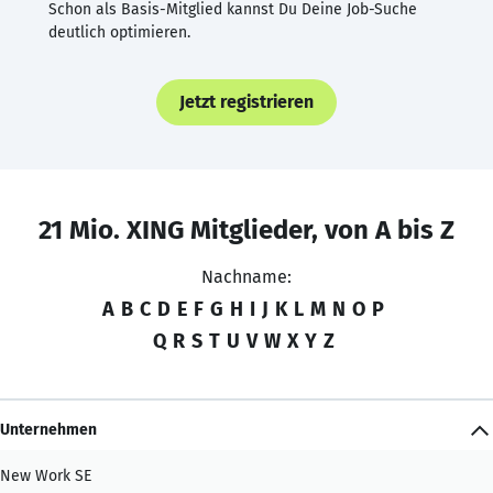
Schon als Basis-Mitglied kannst Du Deine Job-Suche
deutlich optimieren.
Jetzt registrieren
21 Mio. XING Mitglieder, von A bis Z
Nachname:
A
B
C
D
E
F
G
H
I
J
K
L
M
N
O
P
Q
R
S
T
U
V
W
X
Y
Z
Unternehmen
New Work SE