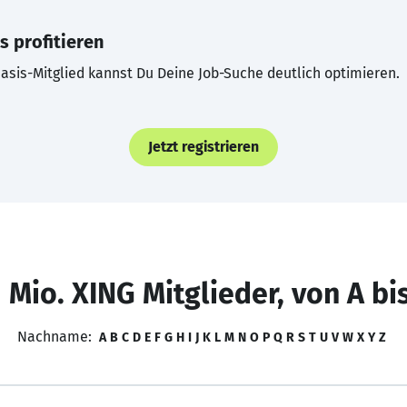
s profitieren
asis-Mitglied kannst Du Deine Job-Suche deutlich optimieren.
Jetzt registrieren
 Mio. XING Mitglieder, von A bi
Nachname:
A
B
C
D
E
F
G
H
I
J
K
L
M
N
O
P
Q
R
S
T
U
V
W
X
Y
Z