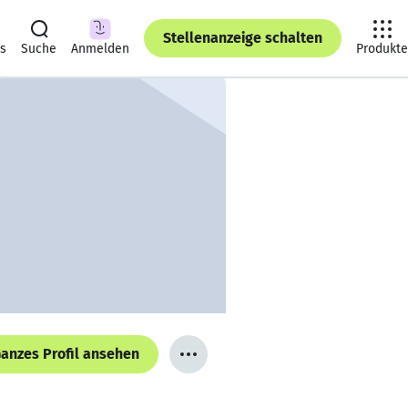
Stellenanzeige schalten
ts
Suche
Anmelden
Produkte
anzes Profil ansehen