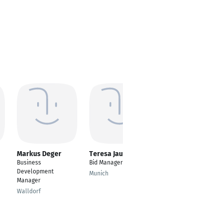
Markus Deger
Teresa Jaufmann
Aishvarya
Srivastava
Business
Bid Manager
---
Development
Munich
Manager
Frankfurt am Main
Walldorf