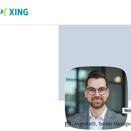
Philipp Pollack
Bas
Angestellt, Tender Manag