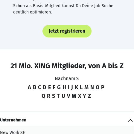
Schon als Basis-Mitglied kannst Du Deine Job-Suche
deutlich optimieren.
Jetzt registrieren
21 Mio. XING Mitglieder, von A bis Z
Nachname:
A
B
C
D
E
F
G
H
I
J
K
L
M
N
O
P
Q
R
S
T
U
V
W
X
Y
Z
Unternehmen
New Work SE