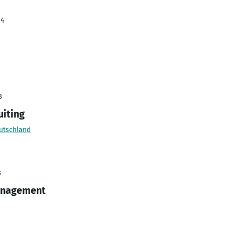
24
3
iting
utschland
3
Management