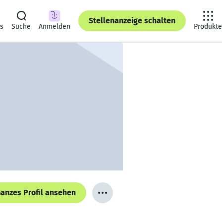
Stellenanzeige schalten
ts
Suche
Anmelden
Produkte
anzes Profil ansehen