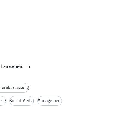
il zu sehen.
merüberlassung
sse
Social Media
Management