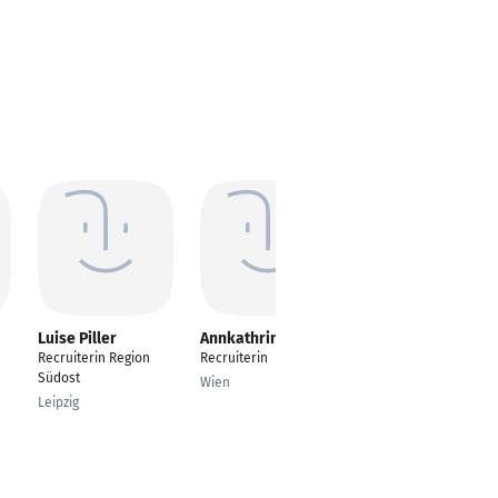
Luise Piller
Annkathrin Hassel
Ina Deinat
Recruiterin Region
Recruiterin
freiberufliche
Südost
Personalberaterin/Te
Wien
ch Recruiterin (IT,
Leipzig
Pharma, Finance)
Frankfurt am Main