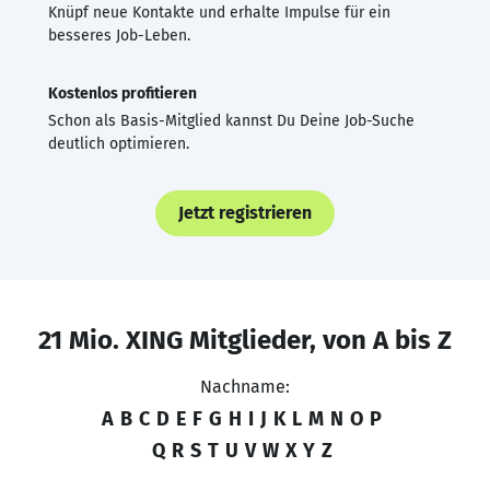
Knüpf neue Kontakte und erhalte Impulse für ein
besseres Job-Leben.
Kostenlos profitieren
Schon als Basis-Mitglied kannst Du Deine Job-Suche
deutlich optimieren.
Jetzt registrieren
21 Mio. XING Mitglieder, von A bis Z
Nachname:
A
B
C
D
E
F
G
H
I
J
K
L
M
N
O
P
Q
R
S
T
U
V
W
X
Y
Z