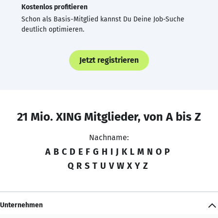
Kostenlos profitieren
Schon als Basis-Mitglied kannst Du Deine Job-Suche
deutlich optimieren.
Jetzt registrieren
21 Mio. XING Mitglieder, von A bis Z
Nachname:
A
B
C
D
E
F
G
H
I
J
K
L
M
N
O
P
Q
R
S
T
U
V
W
X
Y
Z
Unternehmen