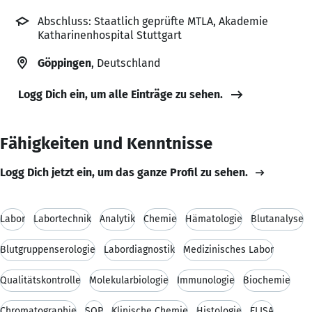
Abschluss: Staatlich geprüfte MTLA, Akademie
Katharinenhospital Stuttgart
Göppingen
, Deutschland
Logg Dich ein, um alle Einträge zu sehen.
Fähigkeiten und Kenntnisse
Logg Dich jetzt ein, um das ganze Profil zu sehen.
Labor
Labortechnik
Analytik
Chemie
Hämatologie
Blutanalyse
Blutgruppenserologie
Labordiagnostik
Medizinisches Labor
Qualitätskontrolle
Molekularbiologie
Immunologie
Biochemie
Chromatographie
SOP
Klinische Chemie
Histologie
ELISA