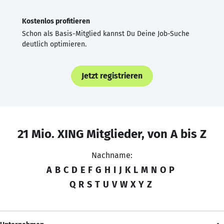
Kostenlos profitieren
Schon als Basis-Mitglied kannst Du Deine Job-Suche
deutlich optimieren.
Jetzt registrieren
21 Mio. XING Mitglieder, von A bis Z
Nachname:
A
B
C
D
E
F
G
H
I
J
K
L
M
N
O
P
Q
R
S
T
U
V
W
X
Y
Z