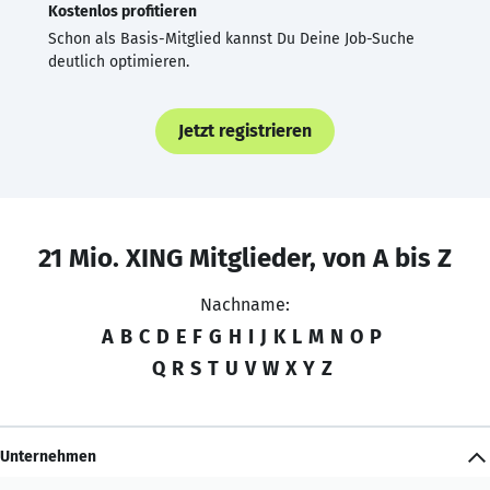
Kostenlos profitieren
Schon als Basis-Mitglied kannst Du Deine Job-Suche
deutlich optimieren.
Jetzt registrieren
21 Mio. XING Mitglieder, von A bis Z
Nachname:
A
B
C
D
E
F
G
H
I
J
K
L
M
N
O
P
Q
R
S
T
U
V
W
X
Y
Z
Unternehmen