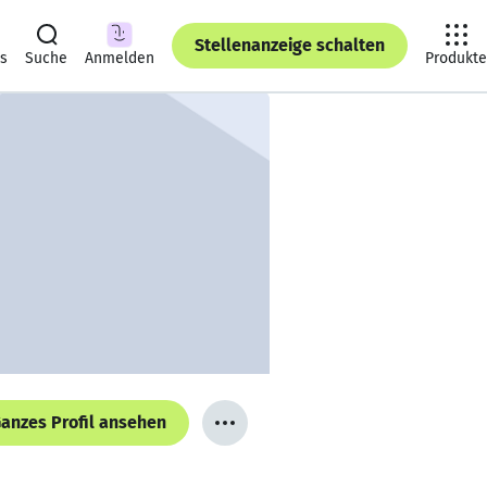
Stellenanzeige schalten
ts
Suche
Anmelden
Produkte
anzes Profil ansehen