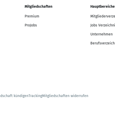
Mitgliedschaften
Hauptbereiche
Premium
Mitgliederverz
ProJobs
Jobs Verzeichn
Unternehmen
Berufsverzeich
edschaft kündigen
Tracking
Mitgliedschaften widerrufen