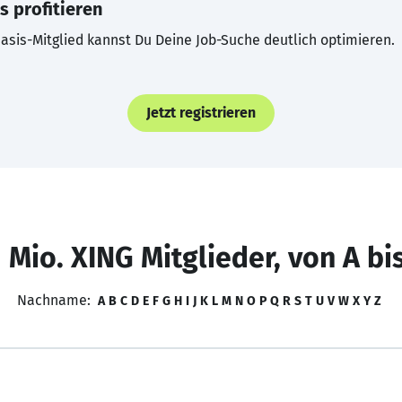
s profitieren
asis-Mitglied kannst Du Deine Job-Suche deutlich optimieren.
Jetzt registrieren
 Mio. XING Mitglieder, von A bi
Nachname:
A
B
C
D
E
F
G
H
I
J
K
L
M
N
O
P
Q
R
S
T
U
V
W
X
Y
Z