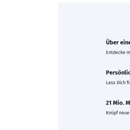
Über eine
Entdecke mi
Persönli
Lass Dich f
21 Mio. M
Knüpf neue 