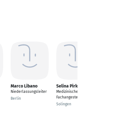
Marco Libano
Selina Pirker
Marie-Luise
Schleicher
Niederlassungsleiter
Medizinische
---
Fachangestellte
Berlin
Unterhaching
Solingen