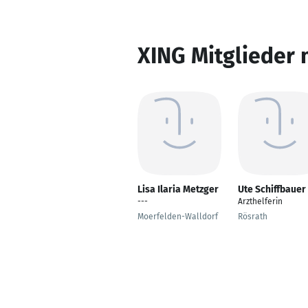
XING Mitglieder 
Lisa Ilaria Metzger
Ute Schiffbauer
---
Arzthelferin
Moerfelden-Walldorf
Rösrath