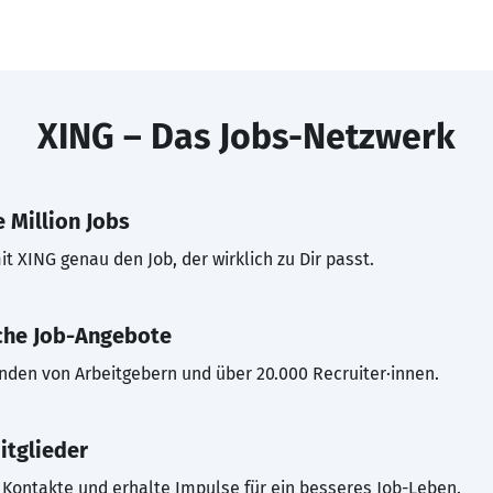
XING – Das Jobs-Netzwerk
 Million Jobs
t XING genau den Job, der wirklich zu Dir passt.
che Job-Angebote
inden von Arbeitgebern und über 20.000 Recruiter·innen.
itglieder
Kontakte und erhalte Impulse für ein besseres Job-Leben.