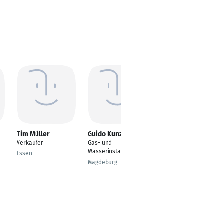
Tim Müller
Guido Kunze
Mirko Kapell
Verkäufer
Gas- und
Anlagenmechaniker
Wasserinstallateur
Sanitär-, Heizungs-
Essen
und Klimatechnik /
Magdeburg
Haustechniker
Göttingen