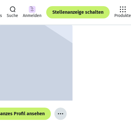
Stellenanzeige schalten
ts
Suche
Anmelden
Produkte
anzes Profil ansehen