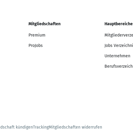
Mitgliedschaften
Hauptbereiche
Premium
Mitgliederverz
ProJobs
Jobs Verzeichn
Unternehmen
Berufsverzeich
edschaft kündigen
Tracking
Mitgliedschaften widerrufen