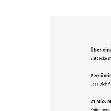
Über eine
Entdecke mi
Persönli
Lass Dich f
21 Mio. M
Knüpf neue 