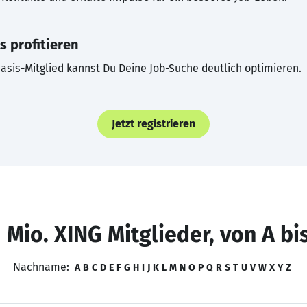
s profitieren
asis-Mitglied kannst Du Deine Job-Suche deutlich optimieren.
Jetzt registrieren
 Mio. XING Mitglieder, von A bi
Nachname:
A
B
C
D
E
F
G
H
I
J
K
L
M
N
O
P
Q
R
S
T
U
V
W
X
Y
Z