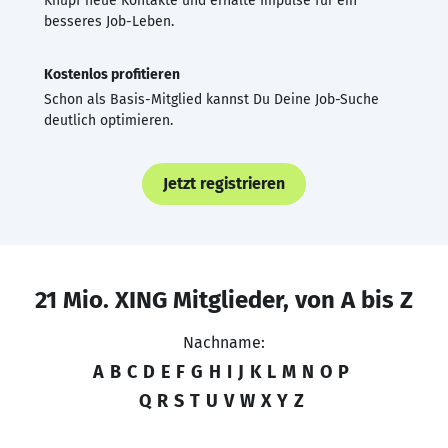
Knüpf neue Kontakte und erhalte Impulse für ein
besseres Job-Leben.
Kostenlos profitieren
Schon als Basis-Mitglied kannst Du Deine Job-Suche
deutlich optimieren.
Jetzt registrieren
21 Mio. XING Mitglieder, von A bis Z
Nachname:
A
B
C
D
E
F
G
H
I
J
K
L
M
N
O
P
Q
R
S
T
U
V
W
X
Y
Z