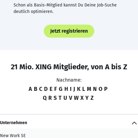
Schon als Basis-Mitglied kannst Du Deine Job-Suche
deutlich optimieren.
Jetzt registrieren
21 Mio. XING Mitglieder, von A bis Z
Nachname:
A
B
C
D
E
F
G
H
I
J
K
L
M
N
O
P
Q
R
S
T
U
V
W
X
Y
Z
Unternehmen
New Work SE