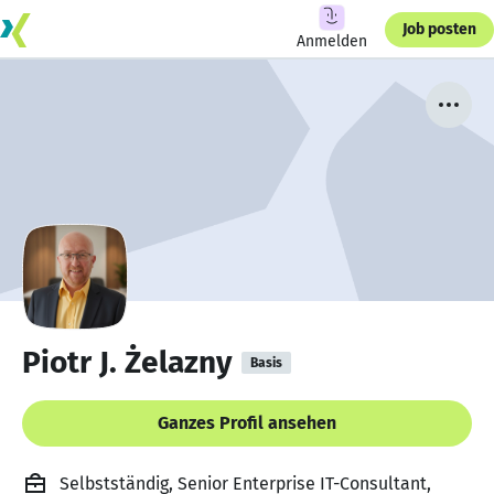
Job posten
Anmelden
Piotr J. Żelazny
Basis
Ganzes Profil ansehen
Selbstständig, Senior Enterprise IT-Consultant,