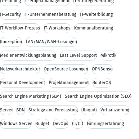
IT-Planung
IT-Projektmanagement
IT-Strategieberatung
IT-Security
IT-Unternehmensberatung
IT-Weiterbildung
IT-Workflow-Prozess
IT-Workshops
Kommunalberatung
Konzeption
LAN/MAN/WAN-Lösungen
Medienentwicklungsplanung
Last Level Support
Mikrotik
Netzwerkarchitektur
OpenSource Lösungen
OPNSense
Personal Development
Projektmanagement
RouterOS
Search Engine Marketing (SEM)
Search Engine Optimization (SEO)
Server
SDN
Strategy and Forecasting
Ubiquiti
Virtualizierung
Windows Server
Budget
DevOps
CI/CD
Führungserfahrung