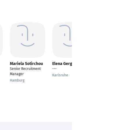
Mariela Sotirchou
Elena Gergi
Simon Meyer
Senior Recruitment
---
IT Recruiting & Talent
Manager
Acqusition
Karlsruhe
Hamburg
Braunschweig