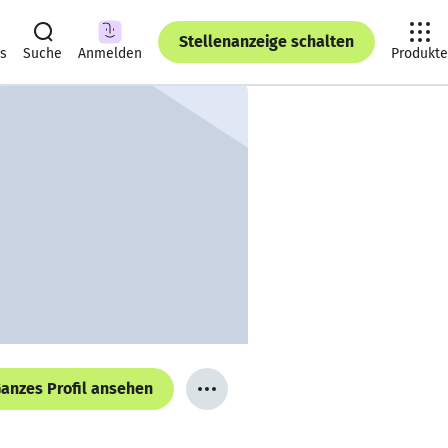
Stellenanzeige schalten
ts
Suche
Anmelden
Produkte
anzes Profil ansehen