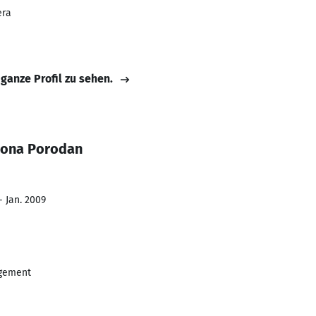
era
 ganze Profil zu sehen.
mona Porodan
- Jan. 2009
gement