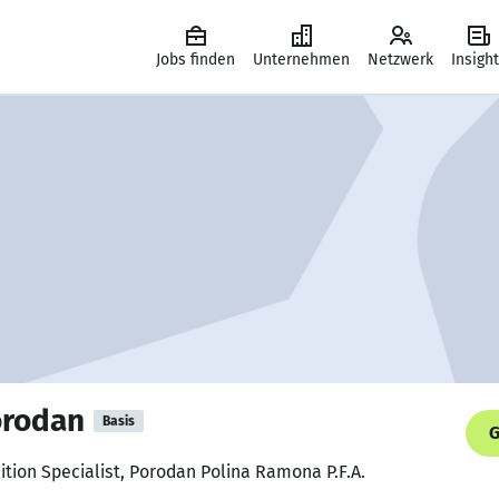
Jobs finden
Unternehmen
Netzwerk
Insigh
orodan
Basis
G
sition Specialist, Porodan Polina Ramona P.F.A.