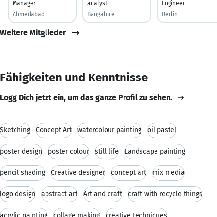
Manager
analyst
Engineer
Ahmedabad
Bangalore
Berlin
Weitere Mitglieder
Fähigkeiten und Kenntnisse
Logg Dich jetzt ein, um das ganze Profil zu sehen.
Sketching
Concept Art
watercolour painting
oil pastel
poster design
poster colour
still life
Landscape painting
pencil shading
Creative designer
concept art
mix media
logo design
abstract art
Art and craft
craft with recycle things
acrylic painting
collage making
creative techniques