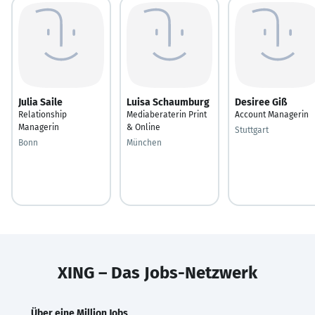
Julia Saile
Luisa Schaumburg
Desiree Giß
Relationship
Mediaberaterin Print
Account Managerin
Managerin
& Online
Stuttgart
Bonn
München
XING – Das Jobs-Netzwerk
Über eine Million Jobs