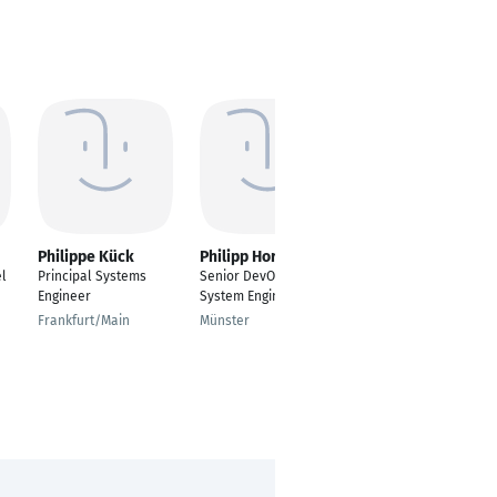
Philippe Kück
Philipp Horn
Thomas
Baldermann
el
Principal Systems
Senior DevOPs
Systems
Engineer
System Engineer
Administration Senior
Frankfurt/Main
Münster
Specialist
Innsbruck