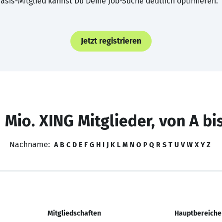
asis-Mitglied kannst Du Deine Job-Suche deutlich optimieren.
Jetzt registrieren
 Mio. XING Mitglieder, von A bi
Nachname:
A
B
C
D
E
F
G
H
I
J
K
L
M
N
O
P
Q
R
S
T
U
V
W
X
Y
Z
Mitgliedschaften
Hauptbereiche