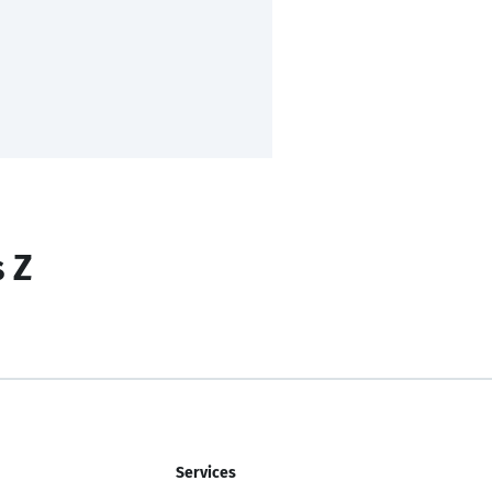
s Z
Services