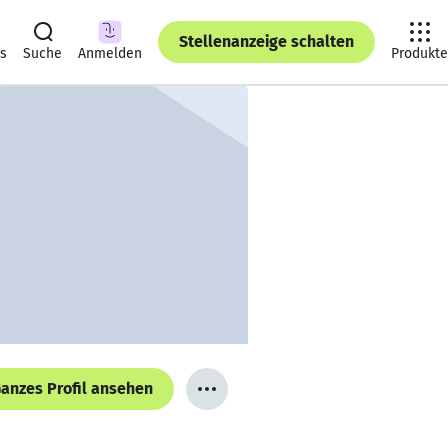
Stellenanzeige schalten
ts
Suche
Anmelden
Produkte
anzes Profil ansehen