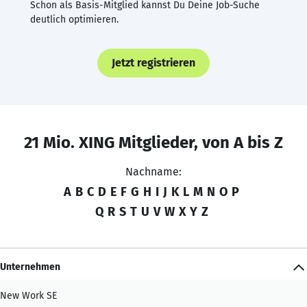
Schon als Basis-Mitglied kannst Du Deine Job-Suche
deutlich optimieren.
Jetzt registrieren
21 Mio. XING Mitglieder, von A bis Z
Nachname:
A
B
C
D
E
F
G
H
I
J
K
L
M
N
O
P
Q
R
S
T
U
V
W
X
Y
Z
Unternehmen
New Work SE