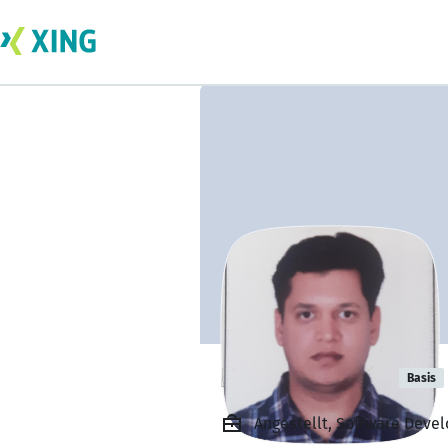
Pranav Gupta
Basis
Angestellt, Software Devel