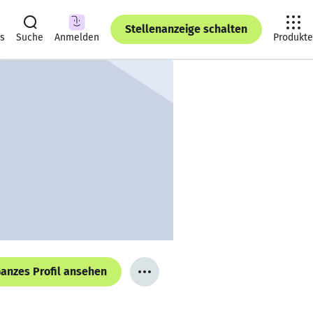
Stellenanzeige schalten
ts
Suche
Anmelden
Produkte
anzes Profil ansehen