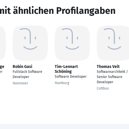
mit ähnlichen Profilangaben
nge
Robin Gasi
Tim-Lennart
Thomas Veit
Schöning
er
Fullstack Software
Softwarearchitekt /
Software Developer
Developer
Senior Software
Developer
Hamburg
Hannover
Cottbus