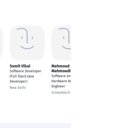
Sumit Vikal
Mahmoud
Arlind Hajdari
Mahmoudieh
Software Developer
Software Developer
Software and
(Full Stack Java
Hardware Automation
Developer)
Engineer
New Delhi
Schwäbisch Gmünd