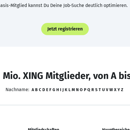
asis-Mitglied kannst Du Deine Job-Suche deutlich optimieren.
Jetzt registrieren
 Mio. XING Mitglieder, von A bi
Nachname:
A
B
C
D
E
F
G
H
I
J
K
L
M
N
O
P
Q
R
S
T
U
V
W
X
Y
Z
Mitgliedschaften
Hauptbereiche