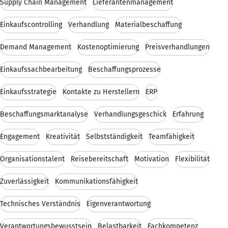
Supply Chain Management
Lieferantenmanagement
Einkaufscontrolling
Verhandlung
Materialbeschaffung
Demand Management
Kostenoptimierung
Preisverhandlungen
Einkaufssachbearbeitung
Beschaffungsprozesse
Einkaufsstrategie
Kontakte zu Herstellern
ERP
Beschaffungsmarktanalyse
Verhandlungsgeschick
Erfahrung
Engagement
Kreativität
Selbstständigkeit
Teamfähigkeit
Organisationstalent
Reisebereitschaft
Motivation
Flexibilität
Zuverlässigkeit
Kommunikationsfähigkeit
Technisches Verständnis
Eigenverantwortung
Verantwortungsbewusstsein
Belastbarkeit
Fachkompetenz