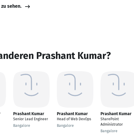
e zu sehen.
 anderen Prashant Kumar?
r
Prashant Kumar
Prashant Kumar
Prashant Kumar
Senior Lead Engineer
Head of Web DevOps
SharePoint
Administrator
Bangalore
Bangalore
Bangalore