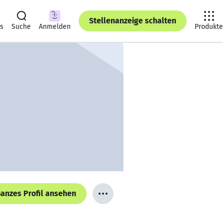
Stellenanzeige schalten
ts
Suche
Anmelden
Produkte
anzes Profil ansehen