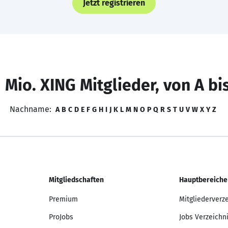
Jetzt registrieren
 Mio. XING Mitglieder, von A bi
Nachname:
A
B
C
D
E
F
G
H
I
J
K
L
M
N
O
P
Q
R
S
T
U
V
W
X
Y
Z
Mitgliedschaften
Hauptbereiche
Premium
Mitgliederverz
ProJobs
Jobs Verzeichn