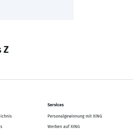
s Z
Services
eichnis
Personalgewinnung mit XING
is
Werben auf XING