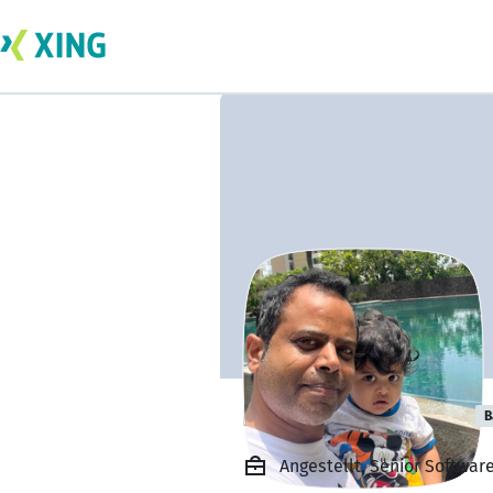
Prashant Kumar
B
Angestellt, Senior Softwar