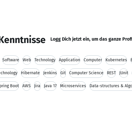
Kenntnisse
Logg Dich jetzt ein, um das ganze Prof
Software
Web
Technology
Application
Computer
Kubernetes
echnology
Hibernate
Jenkins
Git
Computer Science
REST
JUnit
pring Boot
AWS
Jira
Java 17
Microservices
Data-structures & Alg