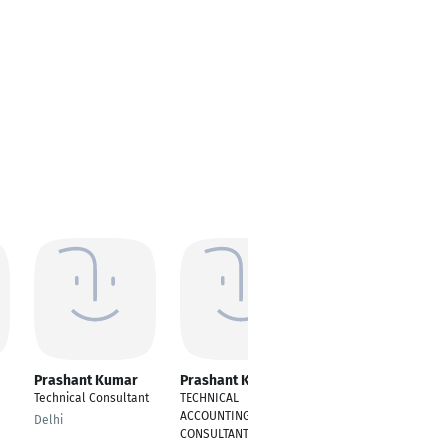
Prashant Kumar
Prashant Kumar
Prashant Kumar
Technical Consultant
TECHNICAL
Sales Management
ACCOUNTING
Advisor
Delhi
CONSULTANT
Delhi