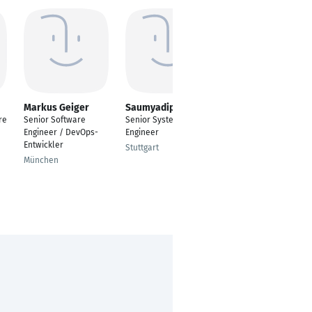
Markus Geiger
Saumyadip Das
Ivan Gaglioti
re
Senior Software
Senior Systems
Senior Software
Engineer / DevOps-
Engineer
Engineer - Functional
Entwickler
Safety Engineer
Stuttgart
München
Wangen im Allgäu