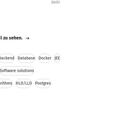
Delhi
il zu sehen.
Backend
Database
Docker
JEE
Software solutions
orithms
HLD/LLD
Postgres