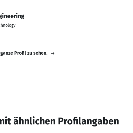
gineering
chnology
 ganze Profil zu sehen.
mit ähnlichen Profilangaben