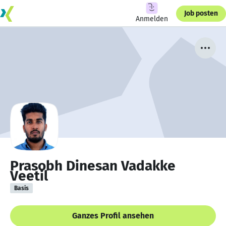
Job posten
Anmelden
Prasobh Dinesan Vadakke
Veetil
Basis
Ganzes Profil ansehen