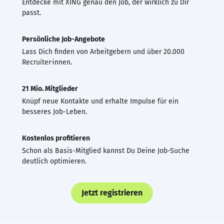
Entdecke mit XING genau den Job, der wirklich zu Dir
passt.
Persönliche Job-Angebote
Lass Dich finden von Arbeitgebern und über 20.000
Recruiter·innen.
21 Mio. Mitglieder
Knüpf neue Kontakte und erhalte Impulse für ein
besseres Job-Leben.
Kostenlos profitieren
Schon als Basis-Mitglied kannst Du Deine Job-Suche
deutlich optimieren.
Jetzt registrieren