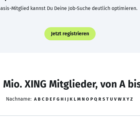
asis-Mitglied kannst Du Deine Job-Suche deutlich optimieren.
Jetzt registrieren
 Mio. XING Mitglieder, von A bi
Nachname:
A
B
C
D
E
F
G
H
I
J
K
L
M
N
O
P
Q
R
S
T
U
V
W
X
Y
Z