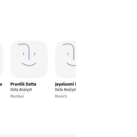
nu
Prantik Datta
Jayalaxmi Botsa
Harsha Guptha
Data Analyst
Data Analyst
Product Owner
Mumbai
Munich
Bengaluru