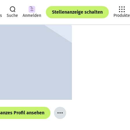
Stellenanzeige schalten
ts
Suche
Anmelden
Produkte
anzes Profil ansehen