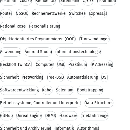
Postman
CMake
Blender 3D
Datenbank
C/C++
IT-Affinität
Router
NoSQL
Rechnernetzwerke
Switches
Express.js
Rational Rose
Personalisierung
Objektorientiertes Programmieren (OOP)
IT-Anwendungen
Anwendung
Android Studio
Informationstechnologie
Beckhoff TwinCAT
Computer
UML
Praktikum
IP Adressing
Sicherheit
Networking
Free-BSD
Automatisierung
OSI
Softwareentwicklung
Kabel
Selenium
Bootstrapping
Betriebssysteme, Controller und Interpreter
Data Structures
GitHub
Unreal Engine
DBMS
Hardware
Triebfahrzeuge
Sicherheit und Archivierung
Informatik
Algorithmus