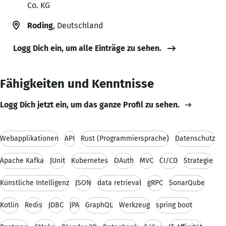
Co. KG
Roding
, Deutschland
Logg Dich ein, um alle Einträge zu sehen.
Fähigkeiten und Kenntnisse
Logg Dich jetzt ein, um das ganze Profil zu sehen.
Webapplikationen
API
Rust (Programmiersprache)
Datenschutz
Apache Kafka
JUnit
Kubernetes
OAuth
MVC
CI/CD
Strategie
Künstliche Intelligenz
JSON
data retrieval
gRPC
SonarQube
Kotlin
Redis
JDBC
JPA
GraphQL
Werkzeug
spring boot