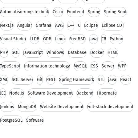
Automatisierungstechnik
Cisco
Frontend
Spring
Spring Boot
Next.js
Angular
Grafana
AWS
C++
C
Eclipse
Eclipse CDT
Visual Studio
LLDB
GDB
Linux
FreeBSD
Java
C#
Python
PHP
SQL
JavaScript
Windows
Database
Docker
HTML
TypeScript
Information technology
MySQL
CSS
Server
WPF
XML
SQL Server
Git
REST
Spring Framework
STL
java
React
JEE
Node.js
Software Development
Backend
Hibernate
Jenkins
MongoDB
Website Development
Full-stack development
PostgreSQL
Software