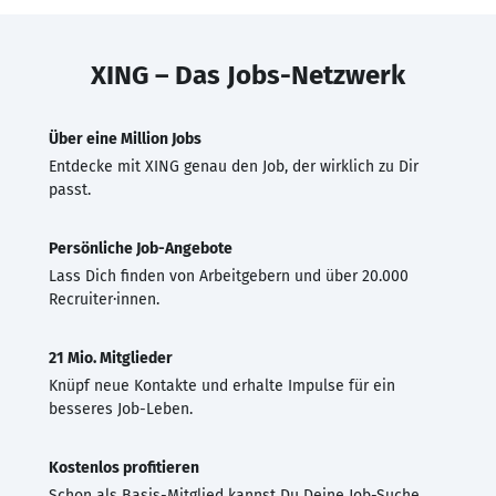
XING – Das Jobs-Netzwerk
Über eine Million Jobs
Entdecke mit XING genau den Job, der wirklich zu Dir
passt.
Persönliche Job-Angebote
Lass Dich finden von Arbeitgebern und über 20.000
Recruiter·innen.
21 Mio. Mitglieder
Knüpf neue Kontakte und erhalte Impulse für ein
besseres Job-Leben.
Kostenlos profitieren
Schon als Basis-Mitglied kannst Du Deine Job-Suche