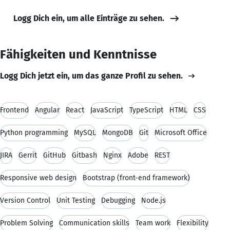
Logg Dich ein, um alle Einträge zu sehen.
Fähigkeiten und Kenntnisse
Logg Dich jetzt ein, um das ganze Profil zu sehen.
Frontend
Angular
React
JavaScript
TypeScript
HTML
CSS
Python programming
MySQL
MongoDB
Git
Microsoft Office
JIRA
Gerrit
GitHub
Gitbash
Nginx
Adobe
REST
Responsive web design
Bootstrap (front-end framework)
Version Control
Unit Testing
Debugging
Node.js
Problem Solving
Communication skills
Team work
Flexibility