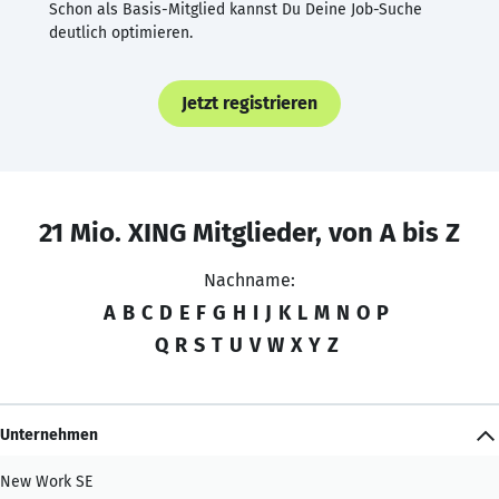
Schon als Basis-Mitglied kannst Du Deine Job-Suche
deutlich optimieren.
Jetzt registrieren
21 Mio. XING Mitglieder, von A bis Z
Nachname:
A
B
C
D
E
F
G
H
I
J
K
L
M
N
O
P
Q
R
S
T
U
V
W
X
Y
Z
Unternehmen
New Work SE