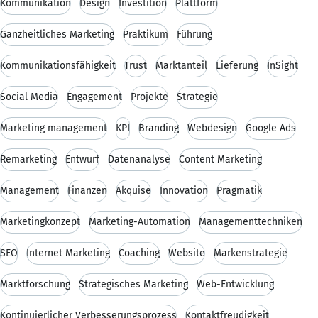
Kommunikation
Design
Investition
Plattform
Ganzheitliches Marketing
Praktikum
Führung
Kommunikationsfähigkeit
Trust
Marktanteil
Lieferung
InSight
Social Media
Engagement
Projekte
Strategie
Marketing management
KPI
Branding
Webdesign
Google Ads
Remarketing
Entwurf
Datenanalyse
Content Marketing
Management
Finanzen
Akquise
Innovation
Pragmatik
Marketingkonzept
Marketing-Automation
Managementtechniken
SEO
Internet Marketing
Coaching
Website
Markenstrategie
Marktforschung
Strategisches Marketing
Web-Entwicklung
Kontinuierlicher Verbesserungsprozess
Kontaktfreudigkeit