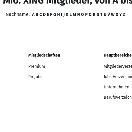
 Mio. XING Mitglieder, von A bi
Nachname:
A
B
C
D
E
F
G
H
I
J
K
L
M
N
O
P
Q
R
S
T
U
V
W
X
Y
Z
Mitgliedschaften
Hauptbereiche
Premium
Mitgliederverz
ProJobs
Jobs Verzeichn
Unternehmen
Berufsverzeich