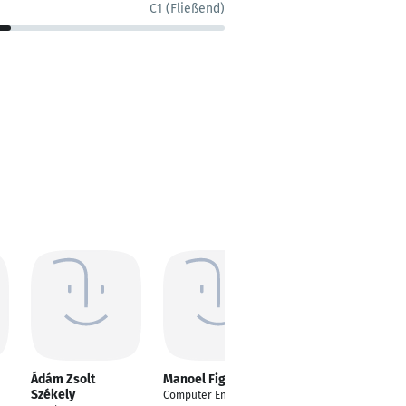
C1 (Fließend)
Ádám Zsolt
Manoel Figueiredo
Reza Rahimi
Székely
Computer Engineer
Principal IT