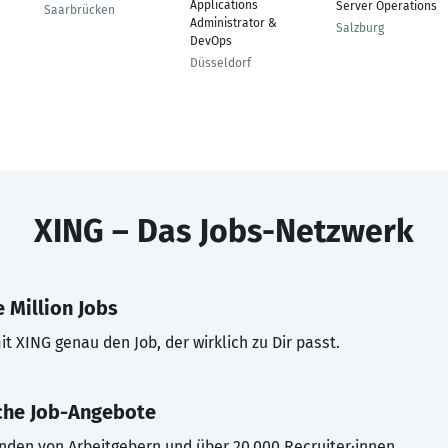
Applications
Server Operations
Saarbrücken
Administrator &
Salzburg
DevOps
Düsseldorf
XING – Das Jobs-Netzwerk
 Million Jobs
t XING genau den Job, der wirklich zu Dir passt.
che Job-Angebote
inden von Arbeitgebern und über 20.000 Recruiter·innen.