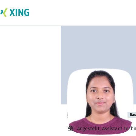
Priyanka Etane
Bas
Angestellt, Assistant Techn