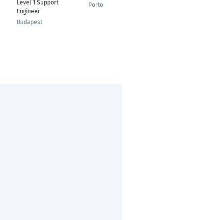
Level 1 Support
Consultant
Porto
Engineer
Frankfurt am Main
Budapest