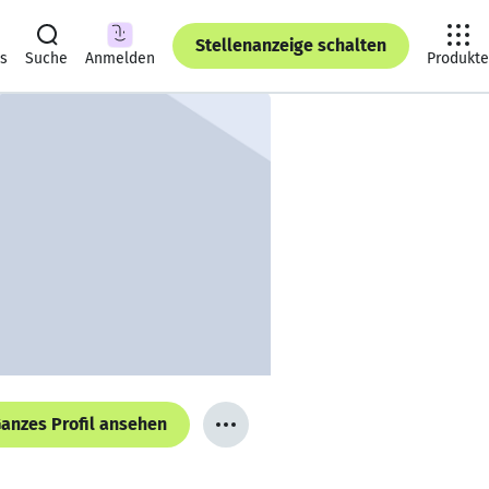
Stellenanzeige schalten
ts
Suche
Anmelden
Produkte
anzes Profil ansehen