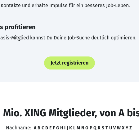
Kontakte und erhalte Impulse für ein besseres Job-Leben.
s profitieren
asis-Mitglied kannst Du Deine Job-Suche deutlich optimieren.
Jetzt registrieren
 Mio. XING Mitglieder, von A bi
Nachname:
A
B
C
D
E
F
G
H
I
J
K
L
M
N
O
P
Q
R
S
T
U
V
W
X
Y
Z