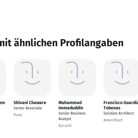
mit ähnlichen Profilangaben
ann
Shivani Chaware
Muhammad
Francisco Guardi
Immaduddin
Tobenas
Senior Associate
Senior Business
Solution Architect
Pune
Analyst
Amersfoort
Karachi