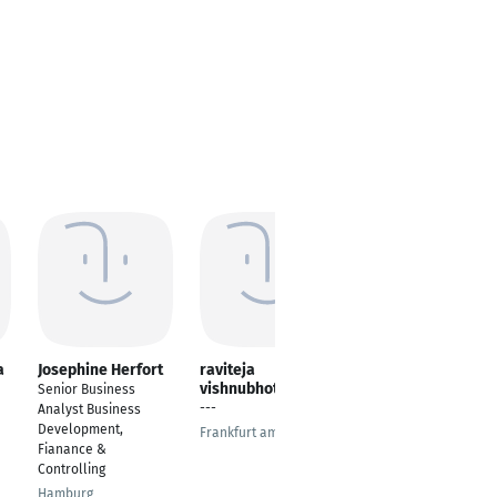
a
Josephine Herfort
raviteja
Ariz Kaleem
vishnubhotla
Senior Business
Senior Business
---
Analyst Business
Analyst
Development,
Frankfurt am Main
Islamabad
Fianance &
Controlling
Hamburg