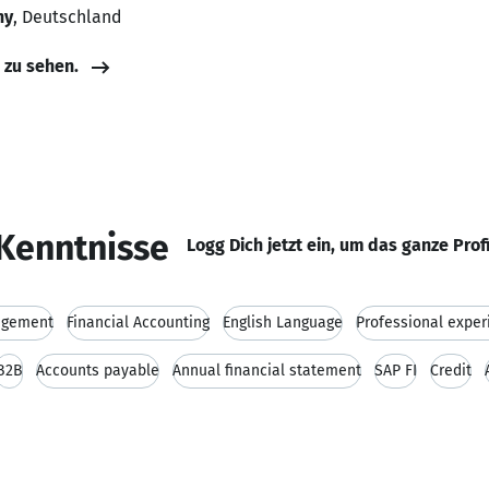
ny
, Deutschland
e zu sehen.
Kenntnisse
Logg Dich jetzt ein, um das ganze Prof
agement
Financial Accounting
English Language
Professional exper
B2B
Accounts payable
Annual financial statement
SAP FI
Credit