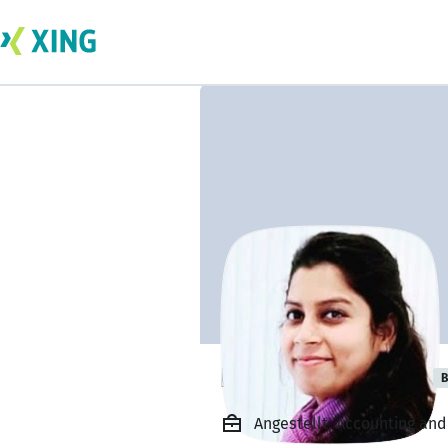
Priyanka Shukla
B
Angestellt, Accounting and