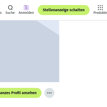
Stellenanzeige schalten
ts
Suche
Anmelden
Produkte
anzes Profil ansehen