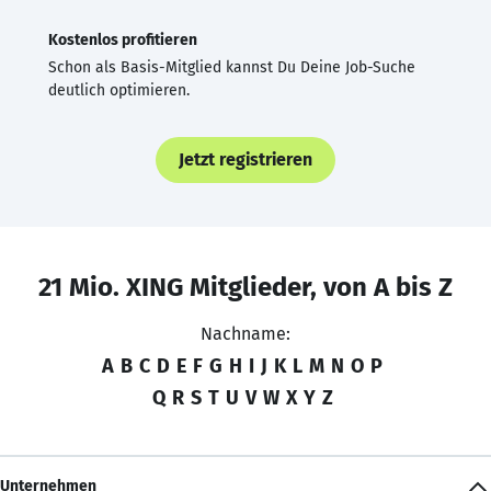
Kostenlos profitieren
Schon als Basis-Mitglied kannst Du Deine Job-Suche
deutlich optimieren.
Jetzt registrieren
21 Mio. XING Mitglieder, von A bis Z
Nachname:
A
B
C
D
E
F
G
H
I
J
K
L
M
N
O
P
Q
R
S
T
U
V
W
X
Y
Z
Unternehmen