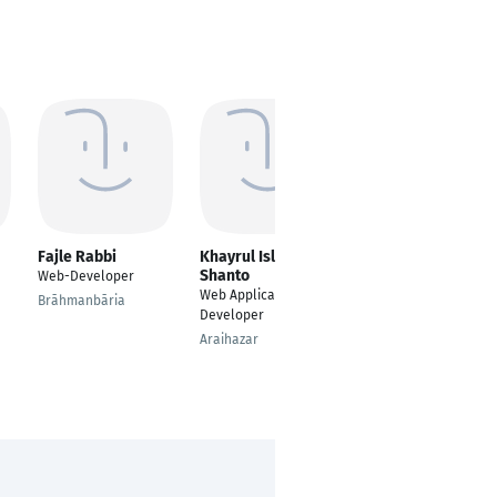
Fajle Rabbi
Khayrul Islam
Ivan Bürgisser
Shanto
Web-Developer
Senior Web
Web Application
Developer
Brāhmanbāria
Developer
Sursee
Araihazar