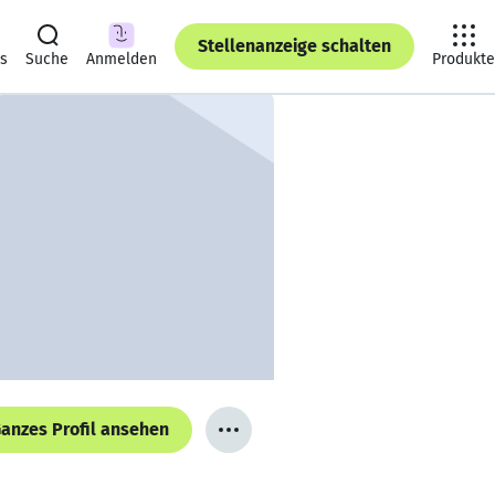
Stellenanzeige schalten
ts
Suche
Anmelden
Produkte
anzes Profil ansehen