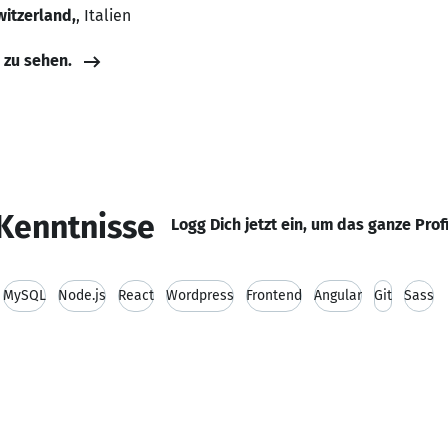
witzerland,
, Italien
e zu sehen.
Kenntnisse
Logg Dich jetzt ein, um das ganze Prof
MySQL
Node.js
React
Wordpress
Frontend
Angular
Git
Sass