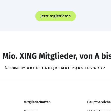
Jetzt registrieren
 Mio. XING Mitglieder, von A bi
Nachname:
A
B
C
D
E
F
G
H
I
J
K
L
M
N
O
P
Q
R
S
T
U
V
W
X
Y
Z
Mitgliedschaften
Hauptbereiche