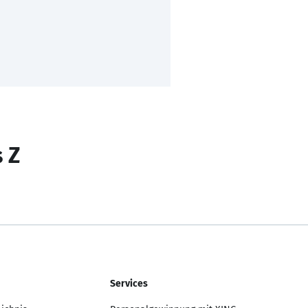
s Z
Services