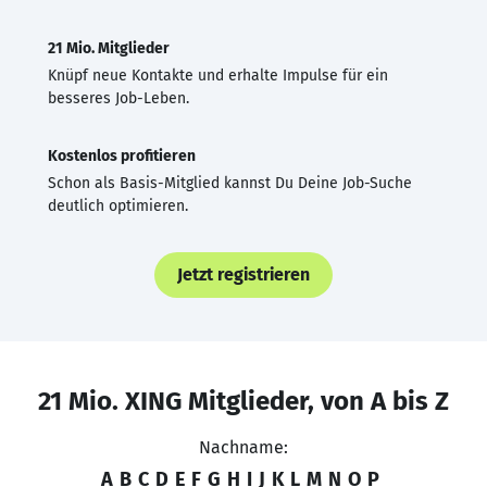
21 Mio. Mitglieder
Knüpf neue Kontakte und erhalte Impulse für ein
besseres Job-Leben.
Kostenlos profitieren
Schon als Basis-Mitglied kannst Du Deine Job-Suche
deutlich optimieren.
Jetzt registrieren
21 Mio. XING Mitglieder, von A bis Z
Nachname:
A
B
C
D
E
F
G
H
I
J
K
L
M
N
O
P