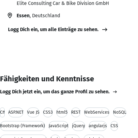
Elite Consulting Car & Bike Division GmbH
Essen
, Deutschland
Logg Dich ein, um alle Einträge zu sehen.
Fähigkeiten und Kenntnisse
Logg Dich jetzt ein, um das ganze Profil zu sehen.
C#
ASP.NET
Vue JS
CSS3
html5
REST
WebServices
NoSQL
Bootstrap (Framework)
JavaScript
jQuery
angularjs
CSS