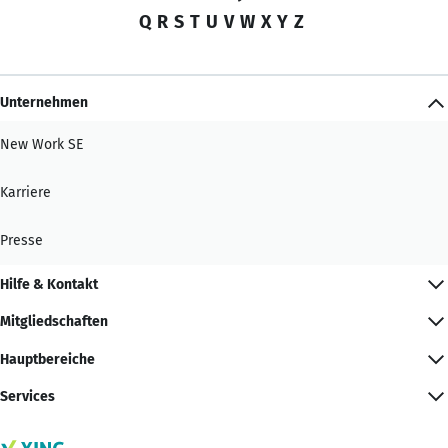
Q
R
S
T
U
V
W
X
Y
Z
Unternehmen
New Work SE
Karriere
Presse
Hilfe & Kontakt
Mitgliedschaften
Hauptbereiche
Services